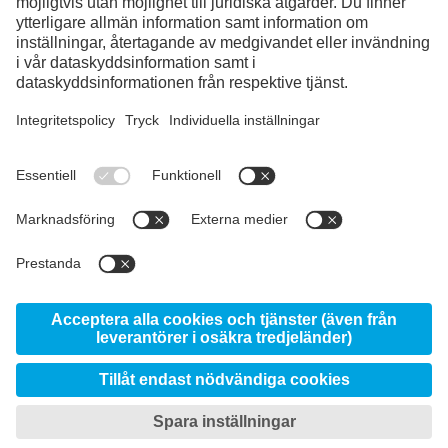
Instagram
LinkedIn
YouTube
© 2026 voestalpine High Performance Metals
Sweden AB, Box 98, SE-431 22 Mölndal
Om webbplatsen
Om Uddeholm
Dataskydd
Imprint
Downloads
Mina integritetsinställningar