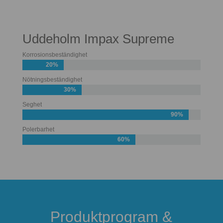
Uddeholm Impax Supreme
Korrosionsbeständighet
20%
Nötningsbeständighet
30%
Seghet
90%
Polerbarhet
60%
Produktprogram &