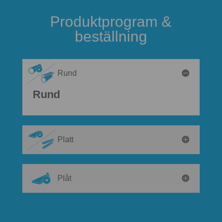
Produktprogram &
beställning
Rund
Rund
Platt
Plåt