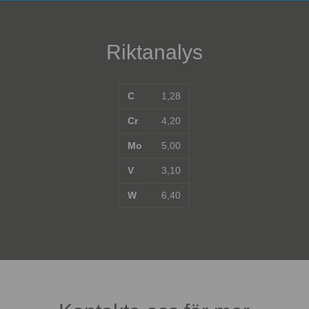
Riktanalys
C
1,28
Cr
4,20
Mo
5,00
V
3,10
W
6,40