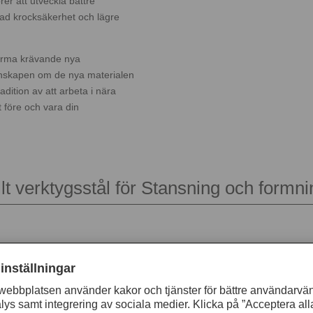
rer att utveckla bättre
rad krocksäkerhet och lägre
forma krävande nya
kunskapen om de nya materialen
adition av att arbeta i nära
t före och vara din
llt verktygsstål för Stansning och formni