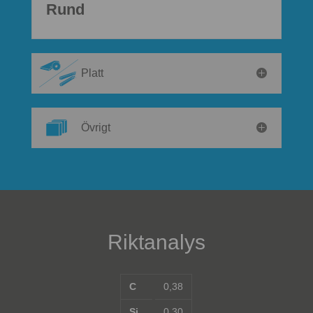
Rund
Platt
Övrigt
Riktanalys
C
0,38
Si
0,30