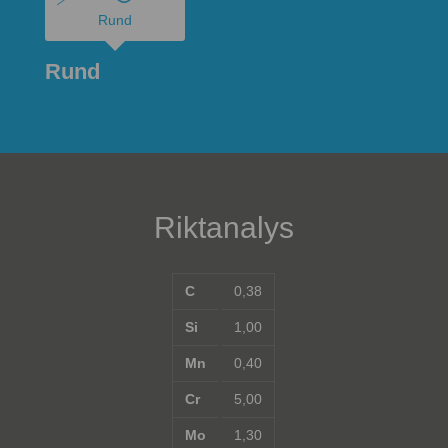
Rund
Rund
Riktanalys
C
0,38
Si
1,00
Mn
0,40
Cr
5,00
Mo
1,30