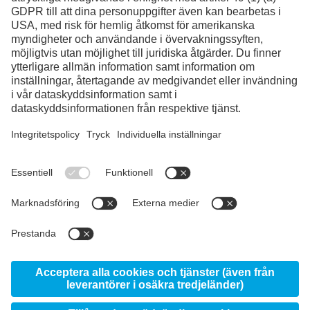
Facebook
Instagram
LinkedIn
YouTube
© 2026 voestalpine High Performance Metals