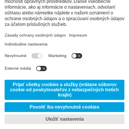
Instagram
LinkedIn
YouTube
© 2026 voestalpine High Performance Metals
Slovakia, s.r.o.
Právne informácie
Spracovanie osobných údajov
VOP a Etický kódex
Kontakty
Moje nastavenia ochrany súkromia