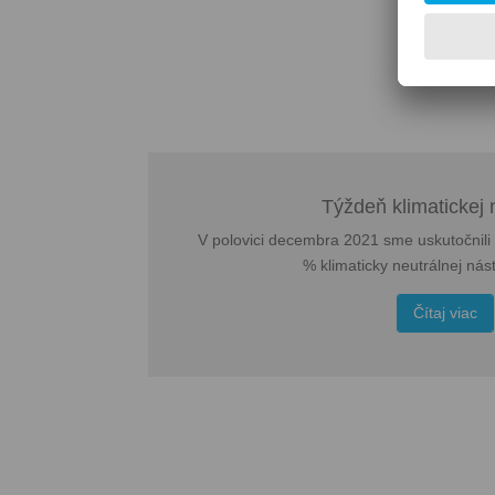
Pr
Týždeň klimatickej n
V polovici decembra 2021 sme uskutočnili
% klimaticky neutrálnej nást
Čítaj viac