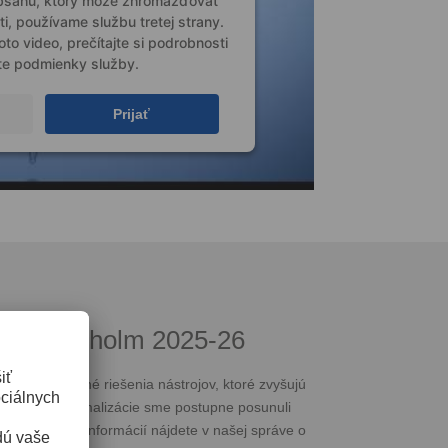
obsahu, ktorý môže zhromažďovať
ti, používame službu tretej strany.
to video, prečítajte si podrobnosti
ite podmienky služby.
Prijať
osti Uddeholm 2025-26
uje udržateľné riešenia nástrojov, ktoré zvyšujú
lupráce a optimalizácie sme postupne posunuli
ší krok. Viac informácií nájdete v našej správe o