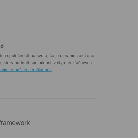
ld
ch spoločností na svete, čo je uznanie založené
 ktorý hodnotí spoločnosti v štyroch kľúčových
i viac o našich certifikátoch
 framework