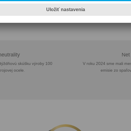
ijať zajtrajšok bez fosílnych palív – už d
eutrality
Net
 týždňovú skúšku výroby 100
V roku 2024 sme mali mes
rojovej ocele.
emisie zo spaľov