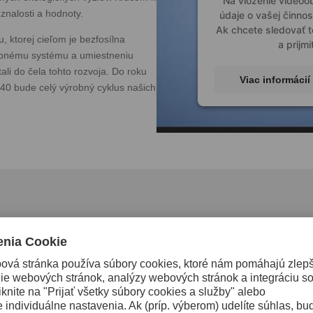
Na vloženie video
znalosti a hodnoty.
údaje o vašej činnos
Ak chcete sledovať to
, ktorej cieľom je bezfosílna
a prijm
robnému systému a umiestneniu
i do čela tohto rozvoja. Do roku
Viac informácií
40 bude celý výrobný cyklus našich
Správa o udržateľnosti spoločn
Spoločnosť Uddeholm je preferovanou voľbou na trhu, pretože poskyt
konkurencieschopnosť zákazníkov. Prostredníctvom inovácií, spo
hranice toho, čo je v oceliarskom priemysle možné. Teraz robíme ďal