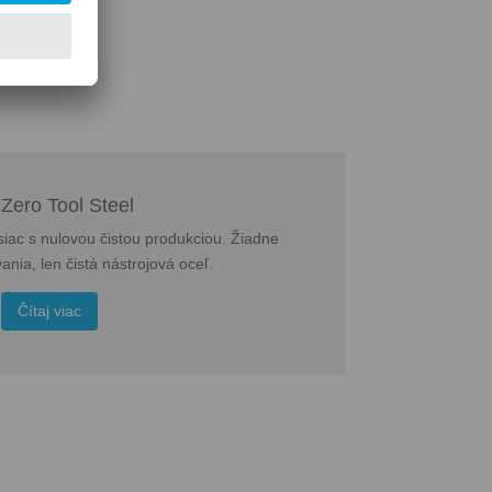
nes
 Zero Tool Steel
iac s nulovou čistou produkciou. Žiadne
ania, len čistá nástrojová oceľ.
Čítaj viac