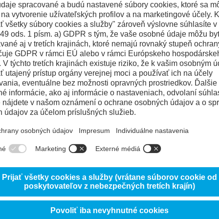
udržateľnosti.
Stiahnuť PDF (EN)


Bezfosílna elektrina
Návratnosť vody 
chladenie
elektrina pochádza zo severských
lektrární bez fosílnych zdrojov
100% vody na chladenie sa v spol
Uddeholm vracia do prirodzeného