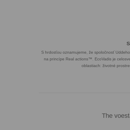
S
S hrdosťou oznamujeme, že spoločnosť Uddeholm 
na princípe Real actions™. EcoVadis je celosv
oblastiach: životné prostr
The voest