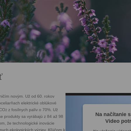
ť
 ničím novým. Už od 60. rokov
oceliarňach elektrické oblúkové
 CO
z fosílnych palív o 70%. Už
2
Na načítanie 
še produkty sa vyrábajú z 84 až 98
Video pot
m, že technologické inovácie
lnych ekologických výziev. Kľúčom k