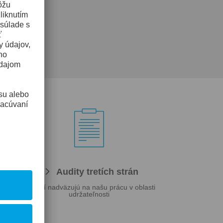

na
Audity tretích strán
Ostatní nadväzujú na našu prácu v oblasti
udržateľnosti
očnosti
 obehu