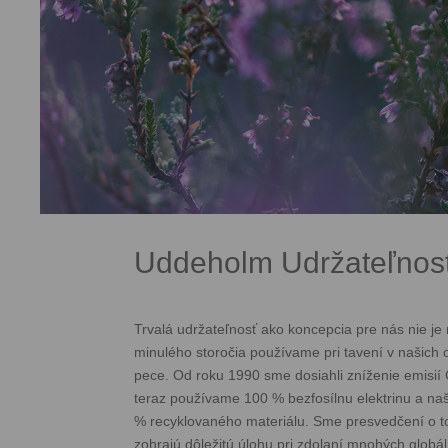
Uddeholm Udržateľnos
Trvalá udržateľnosť ako koncepcia pre nás nie je
minulého storočia používame pri tavení v našich 
pece. Od roku 1990 sme dosiahli zníženie emisií
teraz používame 100 % bezfosílnu elektrinu a na
% recyklovaného materiálu. Sme presvedčení o to
zohrajú dôležitú úlohu pri zdolaní mnohých globá