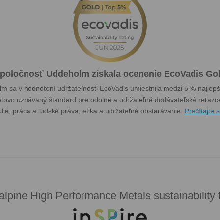
poločnosť Uddeholm získala ocenenie EcoVadis Go
sa v hodnotení udržateľnosti EcoVadis umiestnila medzi 5 % najlepší
etovo uznávaný štandard pre odolné a udržateľné dodávateľské reťazce,
edie, práca a ľudské práva, etika a udržateľné obstarávanie.
Prečítajte s
alpine High Performance Metals sustainability