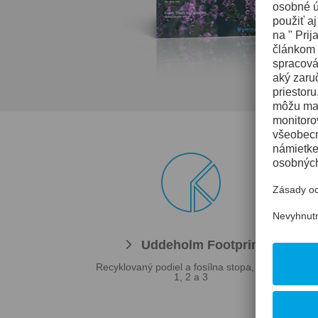

Uddeholm Footprint
Recyklovaný podiel a fosílna stopa, Scope
Naša 
1, 2 a 3
e