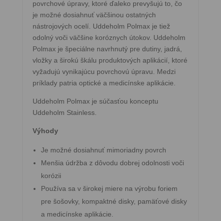
povrchové úpravy, ktoré ďaleko prevyšujú to, čo
je možné dosiahnuť väčšinou ostatných
nástrojových ocelí. Uddeholm Polmax je tiež
odolný voči väčšine koróznych útokov. Uddeholm
Polmax je špeciálne navrhnutý pre dutiny, jadrá,
vložky a širokú škálu produktových aplikácií, ktoré
vyžadujú vynikajúcu povrchovú úpravu. Medzi
príklady patria optické a medicínske aplikácie.
Uddeholm Polmax je súčasťou konceptu
Uddeholm Stainless.
Výhody
Je možné dosiahnuť mimoriadny povrch
Menšia údržba z dôvodu dobrej odolnosti voči
korózii
Používa sa v širokej miere na výrobu foriem
pre šošovky, kompaktné disky, pamäťové disky
a medicínske aplikácie.