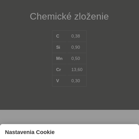
Chemické zloženie
C
0,38
Si
0,90
Mn
0,50
Cr
13,60
V
0,30
Pre ďalšie informácie nás