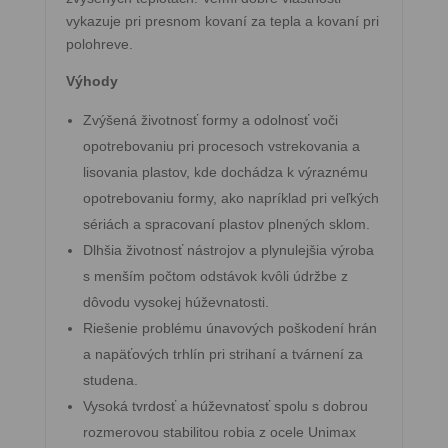
vykazuje pri presnom kovaní za tepla a kovaní pri
polohreve.
Výhody
Zvýšená životnosť formy a odolnosť voči
opotrebovaniu pri procesoch vstrekovania a
lisovania plastov, kde dochádza k výraznému
opotrebovaniu formy, ako napríklad pri veľkých
sériách a spracovaní plastov plnených sklom.
Dlhšia životnosť nástrojov a plynulejšia výroba
s menším počtom odstávok kvôli údržbe z
dôvodu vysokej húževnatosti.
Riešenie problému únavových poškodení hrán
a napäťových trhlín pri strihaní a tvárnení za
studena.
Vysoká tvrdosť a húževnatosť spolu s dobrou
rozmerovou stabilitou robia z ocele Unimax