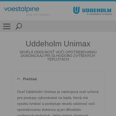
Uddeholm Unimax
SKVELÁ ODOLNOSŤ VOČI OPOTREBOVANIU
DOKONCA AJ PRI DLHODOBO ZVÝŠENÝCH
TEPLOTÁCH
Prehľad
Oceľ Uddeholm Unimax je nástrojová oceľ určená
pre postupy vykonávané za tepla, ktorá má
vysokú tvrdosť a poskytuje skvelú odolnosť voči
opotrebovaniu dokonca aj pri dlhodobo
zvýšených teplotách. Veľmi dobré vlastnosti