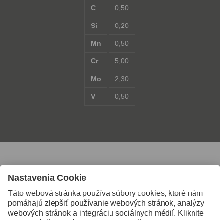
C
0,50
Si
0,20
Mn
0,50
Cr
5,00
Mo
2,30
V
0,50
Pre ďalšie informácie nás
kontaktujte