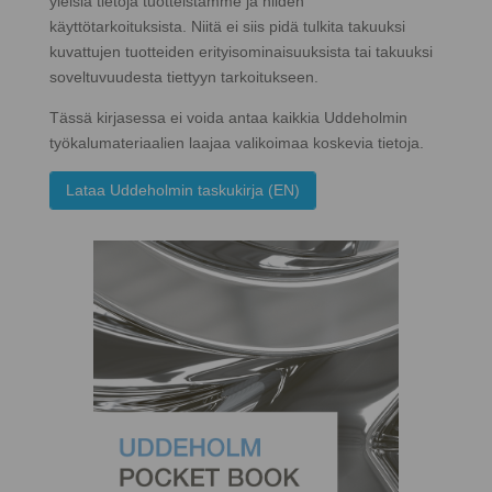
yleisiä tietoja tuotteistamme ja niiden
käyttötarkoituksista. Niitä ei siis pidä tulkita takuuksi
kuvattujen tuotteiden erityisominaisuuksista tai takuuksi
soveltuvuudesta tiettyyn tarkoitukseen.
Tässä kirjasessa ei voida antaa kaikkia Uddeholmin
työkalumateriaalien laajaa valikoimaa koskevia tietoja.
Lataa Uddeholmin taskukirja (EN)