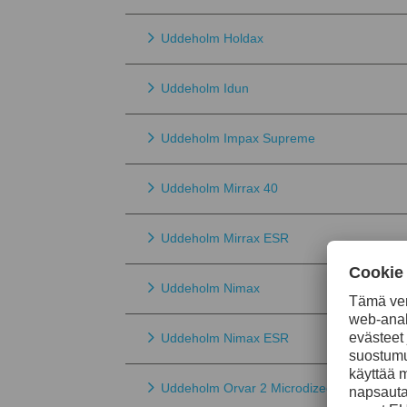
Uddeholm Holdax
Uddeholm Idun
Uddeholm Impax Supreme
Uddeholm Mirrax 40
Uddeholm Mirrax ESR
Uddeholm Nimax
Uddeholm Nimax ESR
Uddeholm Orvar 2 Microdized