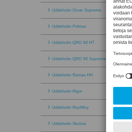
Uddeholm Orvar Supreme
Uddeholm Polmax
Uddeholm QRO 90 HT
Uddeholm QRO 90 Supreme
Uddeholm Ramax HH
Uddeholm Rigor
Uddeholm RoyAlloy
Uddeholm Skolvar