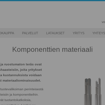
vo
OKAUPPA
PALVELUT
LATAUKSET
YRITYS
YHTEYS
Komponenttien materiaali
 ja ruostumaton teräs ovat
aasteisiin, joita yritykset
ta kustannuksista voidaan
mat materiaaliominaisuudet.
uotevalikoiman perinteisestä
teisiin ja komponentteihin.
ät tuotantokatkoksia,