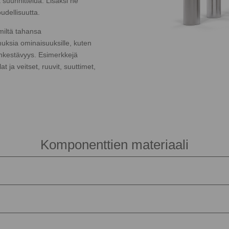
suunnittelua. Lisäksi ne
udellisuutta.
miltä tahansa
muksia ominaisuuksille, kuten
nkestävyys. Esimerkkejä
at ja veitset, ruuvit, suuttimet,
Komponenttien materiaali