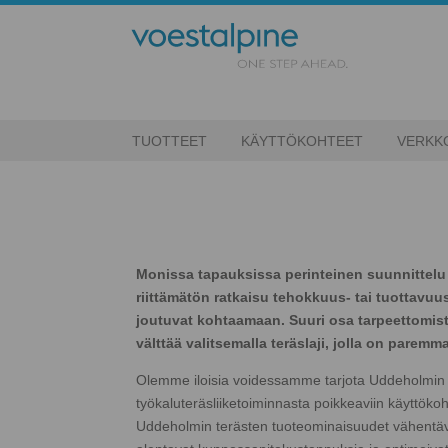
TUOTTEET
KÄYTTÖKOHTEET
VERKK
Monissa tapauksissa perinteinen suunnittelu
riittämätön ratkaisu tehokkuus- tai tuottavuush
joutuvat kohtaamaan. Suuri osa tarpeettomis
välttää valitsemalla teräslaji, jolla on parem
Olemme iloisia voidessamme tarjota Uddeholmin t
työkaluteräsliiketoiminnasta poikkeaviin käyttökoh
Uddeholmin terästen tuoteominaisuudet vähentäv