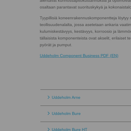
alentavat kunnossapitokustannuksia ja optimoivat 
osaltaan parantavat suorituskykyä ja kokonaistalo
Tyypillisiä koneenrakennuskomponentteja löytyy 
teollisuudenalalta, jossa asetetaan ankaria vaati
kulumiskestävyys, kestävyys, korroosio ja lämmö
tällaisista komponenteista ovat akselit, erilaiset tel
pyörät ja pumput.
Uddeholm Component Business PDF (EN)
Uddeholm Arne
Uddeholm Bure
Uddeholm Bure HT