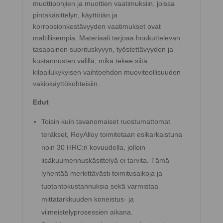
muottipohjien ja muottien vaatimuksiin, joissa
pintakäsittelyn, käyttöiän ja
korroosionkestävyyden vaatimukset ovat
maltillisempia. Materiaali tarjoaa houkuttelevan
tasapainon suorituskyvyn, työstettävyyden ja
kustannusten välillä, mikä tekee siitä
kilpailukykyisen vaihtoehdon muoviteollisuuden
vakiokäyttökohteisiin.
Edut
Toisin kuin tavanomaiset ruostumattomat
teräkset, RoyAlloy toimitetaan esikarkaistuna
noin 30 HRC:n kovuudella, jolloin
lisäkuumennuskäsittelyä ei tarvita. Tämä
lyhentää merkittävästi toimitusaikoja ja
tuotantokustannuksia sekä varmistaa
mittatarkkuuden koneistus- ja
viimeistelyprosessien aikana.