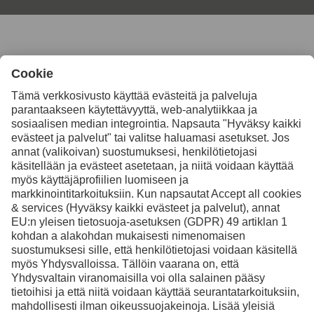
Ota yhteyttä, jos haluat
lisätietoja
Ota yhteyttä
Facebook