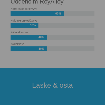
Uddeholm RoyAlloy
Korroosionkestävyys
60%
Kulutuksenkestävyys
30%
Kiillotettavuus
40%
Iskusitkeys
40%
Laske & osta