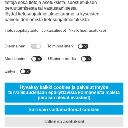
Instagram
LinkedIn
YouTube
© 2026 voestalpine High Performance Metals Finland
Oy Ab, Ritakuja 1, FI-01740 Vantaa
Sivustosta
Tietoja Uddeholmista
Uutiset
Data protection/privacy
Imprint
Lataukset
Omat tietosuoja-asetukset