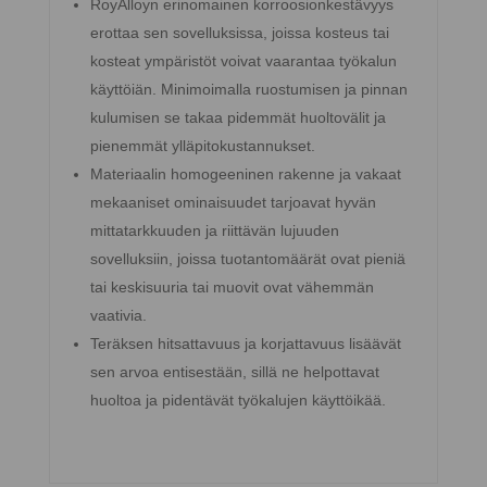
RoyAlloyn erinomainen korroosionkestävyys
erottaa sen sovelluksissa, joissa kosteus tai
kosteat ympäristöt voivat vaarantaa työkalun
käyttöiän. Minimoimalla ruostumisen ja pinnan
kulumisen se takaa pidemmät huoltovälit ja
pienemmät ylläpitokustannukset.
Materiaalin homogeeninen rakenne ja vakaat
mekaaniset ominaisuudet tarjoavat hyvän
mittatarkkuuden ja riittävän lujuuden
sovelluksiin, joissa tuotantomäärät ovat pieniä
tai keskisuuria tai muovit ovat vähemmän
vaativia.
Teräksen hitsattavuus ja korjattavuus lisäävät
sen arvoa entisestään, sillä ne helpottavat
huoltoa ja pidentävät työkalujen käyttöikää.