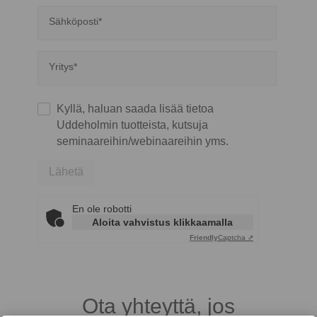
Sähköposti*
Yritys*
Kyllä, haluan saada lisää tietoa
Uddeholmin tuotteista, kutsuja
seminaareihin/webinaareihin yms.
Lähetä
En ole robotti
Aloita vahvistus klikkaamalla
Friendly
Captcha ⇗
Ota yhteyttä, jos