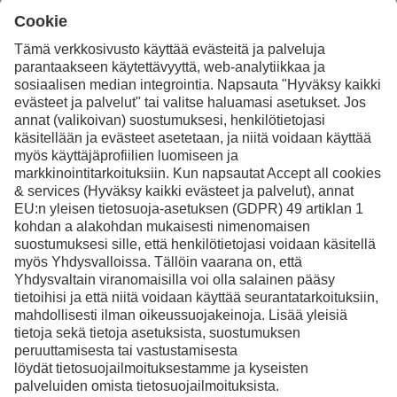
haluat lisätietoja
Ota yhteyttä
Facebook
Instagram