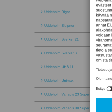
Uddeholm Rigor
Uddeholm Sleipner
Uddeholm Sverker 21
Uddeholm Sverker 3
Uddeholm UHB 11
Uddeholm Unimax
Uddeholm Vanadis 23 SuperClean
Uddeholm Vanadis 30 SuperClean