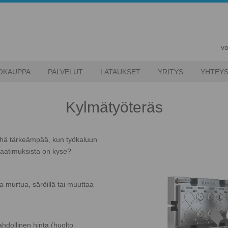
vo
OKAUPPA
PALVELUT
LATAUKSET
YRITYS
YHTEYS
Kylmätyöteräs
yhä tärkeämpää, kun työkaluun
vaatimuksista on kyse?
a murtua, säröillä tai muuttaa
ahdollinen hinta (huolto