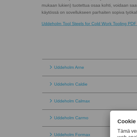
mukaan lukien) tuotettua osaa kohti, voidaan saav
käytössä on sovellukseen parhaiten sopiva työkal
Uddeholm Tool Steels for Cold Work Tooling PDF
Uddeholm Arne
Uddeholm Caldie
Uddeholm Calmax
Uddeholm Carmo
Uddeholm Formax