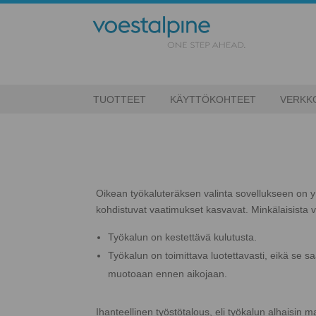
TUOTTEET
KÄYTTÖKOHTEET
VERKK
Oikean työkaluteräksen valinta sovellukseen on 
kohdistuvat vaatimukset kasvavat. Minkälaisista 
Työkalun on kestettävä kulutusta.
Työkalun on toimittava luotettavasti, eikä se sa
muotoaan ennen aikojaan.
Ihanteellinen työstötalous, eli työkalun alhaisin m