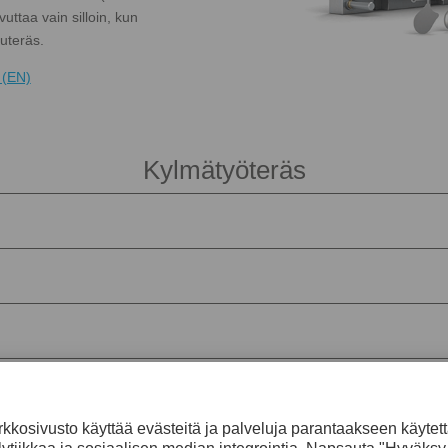
uttaa vain silloin, kun
uteräs.
 (EN)
Kylmätyöteräs