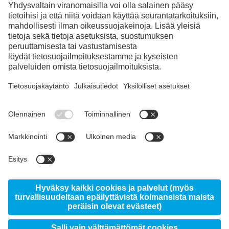
Facebook
Instagram
LinkedIn
YouTube
© 2026 voestalpine High Performance Metals Finland
Oy Ab, Ritakuja 1, FI-01740 Vantaa
Sivustosta
Tietoja Uddeholmista
Uutiset