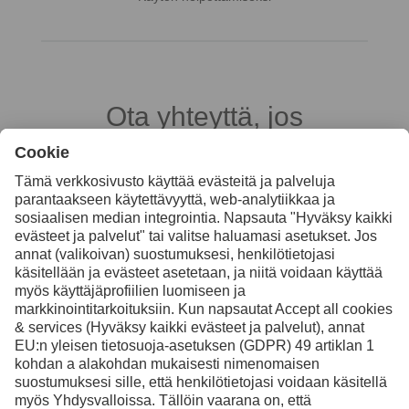
Ota yhteyttä, jos
haluat lisätietoja
Ota yhteyttä