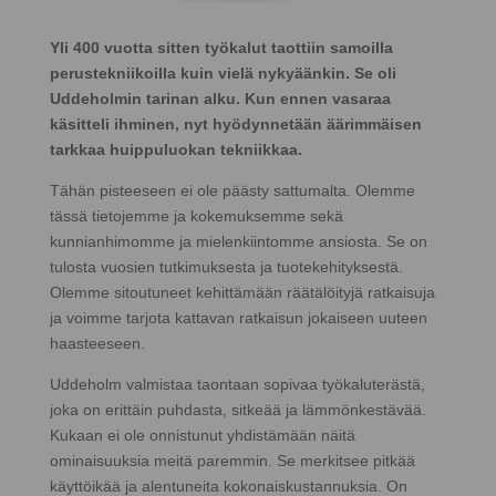
Yli 400 vuotta sitten työkalut taottiin samoilla
perustekniikoilla kuin vielä nykyäänkin. Se oli
Uddeholmin tarinan alku. Kun ennen vasaraa
käsitteli ihminen, nyt hyödynnetään äärimmäisen
tarkkaa huippuluokan tekniikkaa.
Tähän pisteeseen ei ole päästy sattumalta. Olemme
tässä tietojemme ja kokemuksemme sekä
kunnianhimomme ja mielenkiintomme ansiosta. Se on
tulosta vuosien tutkimuksesta ja tuotekehityksestä.
Olemme sitoutuneet kehittämään räätälöityjä ratkaisuja
ja voimme tarjota kattavan ratkaisun jokaiseen uuteen
haasteeseen.
Uddeholm valmistaa taontaan sopivaa työkaluterästä,
joka on erittäin puhdasta, sitkeää ja lämmönkestävää.
Kukaan ei ole onnistunut yhdistämään näitä
ominaisuuksia meitä paremmin. Se merkitsee pitkää
käyttöikää ja alentuneita kokonaiskustannuksia. On