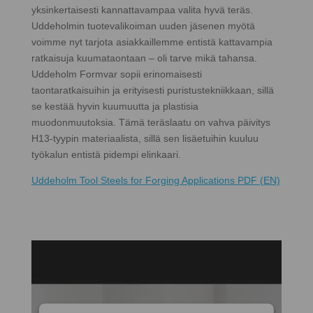
yksinkertaisesti kannattavampaa valita hyvä teräs.
Uddeholmin tuotevalikoiman uuden jäsenen myötä
voimme nyt tarjota asiakkaillemme entistä kattavampia
ratkaisuja kuumataontaan – oli tarve mikä tahansa.
Uddeholm Formvar sopii erinomaisesti
taontaratkaisuihin ja erityisesti puristustekniikkaan, sillä
se kestää hyvin kuumuutta ja plastisia
muodonmuutoksia. Tämä teräslaatu on vahva päivitys
H13-tyypin materiaalista, sillä sen lisäetuihin kuuluu
työkalun entistä pidempi elinkaari.
Uddeholm Tool Steels for Forging Applications PDF (EN)