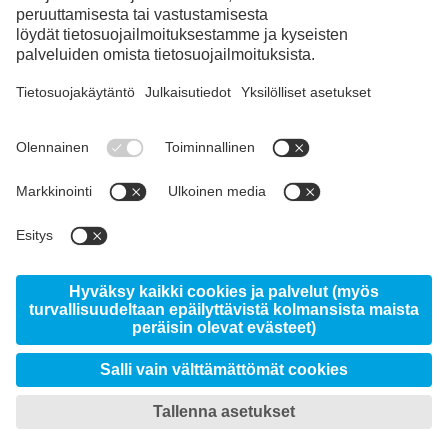
Instagram
LinkedIn
YouTube
© 2026 voestalpine High Performance Metals Finland
Oy Ab, Ritakuja 1, FI-01740 Vantaa
Sivustosta
Tietoja Uddeholmista
Uutiset
Data protection/privacy
Imprint
Lataukset
Omat tietosuoja-asetukset