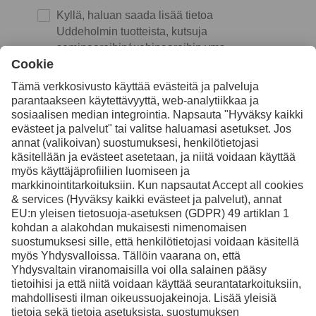
Kyllä, haluan saada lisää tietoa
Uddeholmin tuotteista, kutsuja
seminaareihin/webinaareihin yms.
Lähetä
En ole robotti
Aloita vahvistus klikkaamalla
Friendly
Captcha ⇗
Facebook