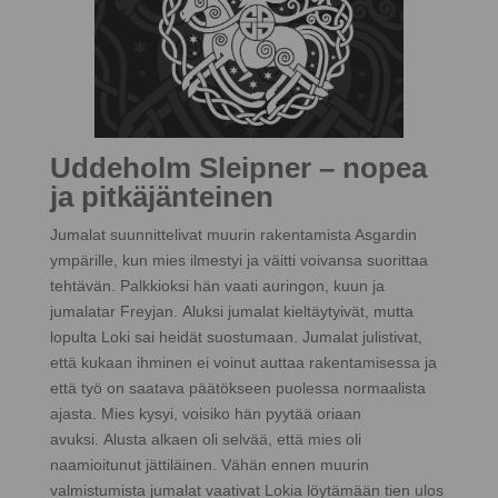
Uddeholm Sleipner – nopea
ja pitkäjänteinen
Jumalat suunnittelivat muurin rakentamista Asgardin
ympärille, kun mies ilmestyi ja väitti voivansa suorittaa
tehtävän. Palkkioksi hän vaati auringon, kuun ja
jumalatar Freyjan. Aluksi jumalat kieltäytyivät, mutta
lopulta Loki sai heidät suostumaan. Jumalat julistivat,
että kukaan ihminen ei voinut auttaa rakentamisessa ja
että työ on saatava päätökseen puolessa normaalista
ajasta. Mies kysyi, voisiko hän pyytää oriaan
avuksi. Alusta alkaen oli selvää, että mies oli
naamioitunut jättiläinen. Vähän ennen muurin
valmistumista jumalat vaativat Lokia löytämään tien ulos