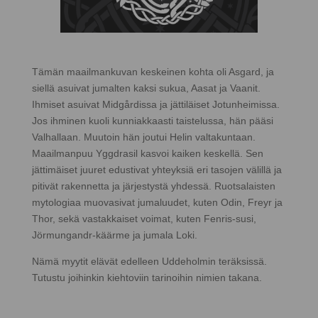
Tämän maailmankuvan keskeinen kohta oli Asgard, ja
siellä asuivat jumalten kaksi sukua, Aasat ja Vaanit.
Ihmiset asuivat Midgårdissa ja jättiläiset Jotunheimissa.
Jos ihminen kuoli kunniakkaasti taistelussa, hän pääsi
Valhallaan. Muutoin hän joutui Helin valtakuntaan.
Maailmanpuu Yggdrasil kasvoi kaiken keskellä. Sen
jättimäiset juuret edustivat yhteyksiä eri tasojen välillä ja
pitivät rakennetta ja järjestystä yhdessä. Ruotsalaisten
mytologiaa muovasivat jumaluudet, kuten Odin, Freyr ja
Thor, sekä vastakkaiset voimat, kuten Fenris-susi,
Jörmungandr-käärme ja jumala Loki.
Nämä myytit elävät edelleen Uddeholmin teräksissä.
Tutustu joihinkin kiehtoviin tarinoihin nimien takana.