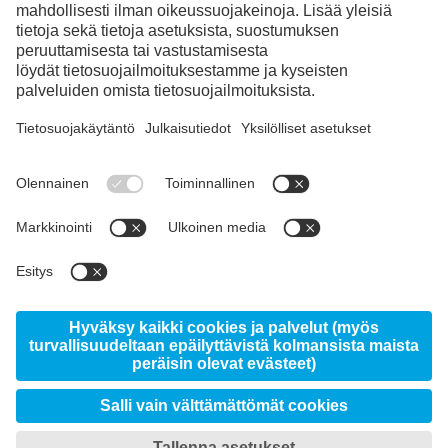
Instagram
LinkedIn
YouTube
© 2026 voestalpine High Performance Metals Finland
Oy Ab, Ritakuja 1, FI-01740 Vantaa
Sivustosta
Tietoja Uddeholmista
Uutiset
Data protection/privacy
Imprint
Lataukset