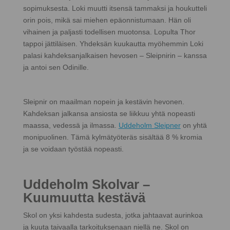
sopimuksesta. Loki muutti itsensä tammaksi ja houkutteli
orin pois, mikä sai miehen epäonnistumaan. Hän oli
vihainen ja paljasti todellisen muotonsa. Lopulta Thor
tappoi jättiläisen. Yhdeksän kuukautta myöhemmin Loki
palasi kahdeksanjalkaisen hevosen – Sleipnirin – kanssa
ja antoi sen Odinille.
Sleipnir on maailman nopein ja kestävin hevonen.
Kahdeksan jalkansa ansiosta se liikkuu yhtä nopeasti
maassa, vedessä ja ilmassa.
Uddeholm Sleipner
on yhtä
monipuolinen. Tämä kylmätyöteräs sisältää 8 % kromia
ja se voidaan työstää nopeasti.
Uddeholm Skolvar –
Kuumuutta kestävä
Skol on yksi kahdesta sudesta, jotka jahtaavat aurinkoa
ja kuuta taivaalla tarkoituksenaan niellä ne. Skol on