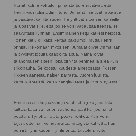
Nornit, kolme kohtalon jumalatarta, ennustivat, että
Fenrir -susi olisi Odinin tuho. Jumalat miettivät ratkaisua
ja päättivät kahlita suden. He yrittivät sitoa sen kahleilla
ja lupasivat sille, että jos se voisi vapauttaa itsensä, se
saavuttaisi kunnian. Ensimmäinen ketju katkesi helposti.
Toinen ketju oli kaksi kertaa paksumpi, mutta Fenrir
onnistui rikkomaan myös sen. Jumalat olivat ymmällään
ja pyysivät lopulta kääpiöiltä apua. Nämä loivat
taianomaisen siteen, joka oli yhtä pehmeä ja sileä kuin
silkkinauha. Se koostui kuudesta ainesosasta: “kissan
liikkeen äänestä, naisen parrasta, vuoren juurista,
karhun jänteistä, kalan hengityksestä ja linnun syljestä.”
Fenrir aavisti huijauksen ja vaati, että joku jumalista
laittaisi kätensä hänen suuhunsa pantiksi, jos hänet
petettiin. Tyr oli ainoa tarpeeksi rohkea. Kun Fenrir
tajusi, ettei hän voinut murtaa maagista kahletta, hän
puri irti Tyrin käden. Tyr ilmentää taistelun, voiton