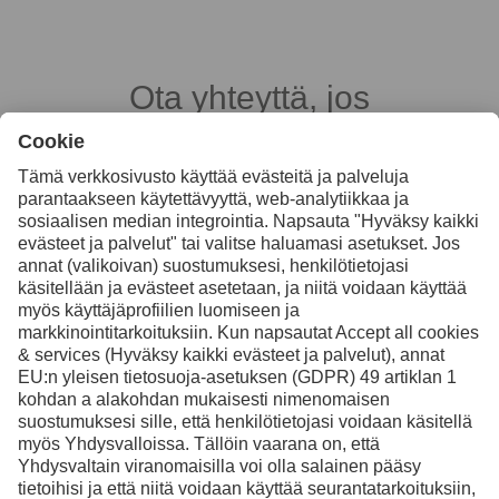
Ota yhteyttä, jos
haluat lisätietoja
Ota yhteyttä
Facebook