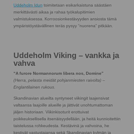
Uddeholm Idun
toimitetaan esikarkaistuna säästäen
merkittävästi aikaa ja rahaa työkalupitimien
valmistuksessa. Korroosionkestävyyden ansiosta tämä
ympäristöystävällinen teräs pysyy “nuorena” pitkään.
Uddeholm Viking – vankka ja
vahva
“A furore Normannorum libera nos, Domine”
(Herra, pelasta meidät pohjanmiesten raivolta) –
Englantilainen rukous.
Skandinavian alueilta syntyneet viikingit laajensivat
valtaansa laajoille alueille ja jättivät unohtumattoman
jäljen historiaan. Viikinkisoturit erottuivat
poikkeuksellisella itsenäisyydellään, ja heitä kunnioitettiin
taistelussa rohkeudesta. Kestävinä ja vahvoina, he
kestivät vastustajansa sekä Skandinavian kylmän ja