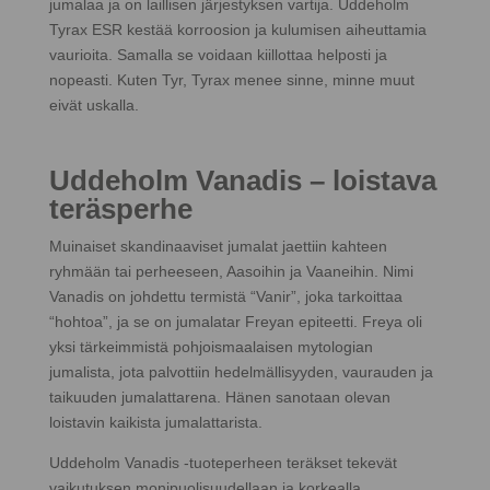
jumalaa ja on laillisen järjestyksen vartija. Uddeholm
Tyrax ESR kestää korroosion ja kulumisen aiheuttamia
vaurioita. Samalla se voidaan kiillottaa helposti ja
nopeasti. Kuten Tyr, Tyrax menee sinne, minne muut
eivät uskalla.
Uddeholm Vanadis – loistava
teräsperhe
Muinaiset skandinaaviset jumalat jaettiin kahteen
ryhmään tai perheeseen, Aasoihin ja Vaaneihin. Nimi
Vanadis on johdettu termistä “Vanir”, joka tarkoittaa
“hohtoa”, ja se on jumalatar Freyan epiteetti. Freya oli
yksi tärkeimmistä pohjoismaalaisen mytologian
jumalista, jota palvottiin hedelmällisyyden, vaurauden ja
taikuuden jumalattarena. Hänen sanotaan olevan
loistavin kaikista jumalattarista.
Uddeholm Vanadis -tuoteperheen teräkset tekevät
vaikutuksen monipuolisuudellaan ja korkealla