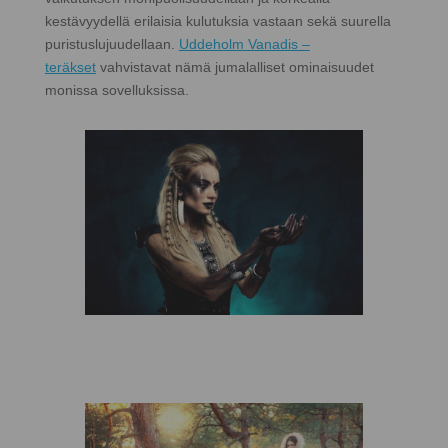
kestävyydellä erilaisia ​​kulutuksia vastaan ​​sekä suurella
puristuslujuudellaan.
Uddeholm Vanadis –
teräkset
vahvistavat nämä jumalalliset ominaisuudet
monissa sovelluksissa.