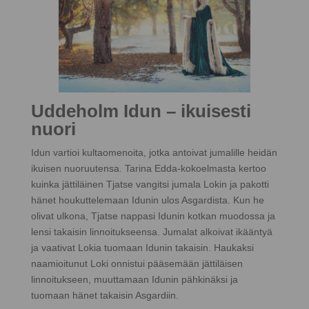
Uddeholm Idun – ikuisesti
nuori
Idun vartioi kultaomenoita, jotka antoivat jumalille heidän
ikuisen nuoruutensa. Tarina Edda-kokoelmasta kertoo
kuinka jättiläinen Tjatse vangitsi jumala Lokin ja pakotti
hänet houkuttelemaan Idunin ulos Asgardista. Kun he
olivat ulkona, Tjatse nappasi Idunin kotkan muodossa ja
lensi takaisin linnoitukseensa. Jumalat alkoivat ikääntyä
ja vaativat Lokia tuomaan Idunin takaisin. Haukaksi
naamioitunut Loki onnistui pääsemään jättiläisen
linnoitukseen, muuttamaan Idunin pähkinäksi ja
tuomaan hänet takaisin Asgardiin.