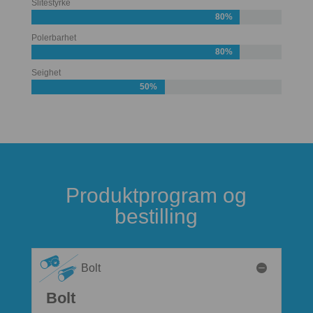
Slitestyrke
80%
Polerbarhet
80%
Seighet
50%
Produktprogram og
bestilling
Bolt
Bolt