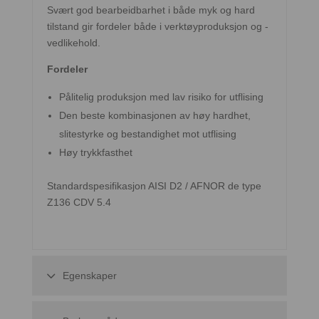
Svært god bearbeidbarhet i både myk og hard
tilstand gir fordeler både i verktøyproduksjon og -
vedlikehold.
Fordeler
Pålitelig produksjon med lav risiko for utflising
Den beste kombinasjonen av høy hardhet,
slitestyrke og bestandighet mot utflising
Høy trykkfasthet
Standardspesifikasjon AISI D2 / AFNOR de type
Z136 CDV 5.4
Egenskaper