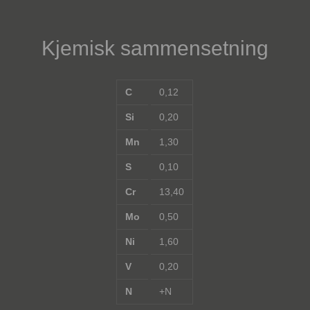
Kjemisk sammensetning
C
0,12
Si
0,20
Mn
1,30
S
0,10
Cr
13,40
Mo
0,50
Ni
1,60
V
0,20
N
+N