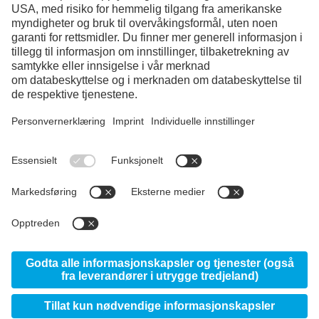
Facebook
Instagram
LinkedIn
YouTube
© 2026 voestalpine High Performance Metals Norway
AS, Kveldroveien 9, 1407 Vinterbro, Norway
Om webbplatsen
Om Uddeholm