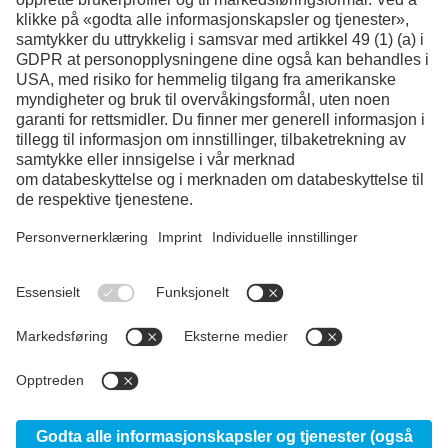
Facebook
Instagram
LinkedIn
YouTube
© 2026 voestalpine High Performance Metals Norway