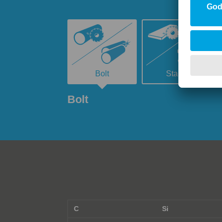
Bolt
Stang
Bolt
C
Si