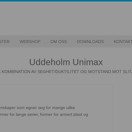
STER
WEBSHOP
OM OSS
DOWNLOADS
KONTAK
Uddeholm Unimax
K KOMBINATION AV SEGHET/DUKTILITET OG MOTSTAND MOT SLIT
enskaper som egner seg for mange ulike
rmer for lange serier, former for armert plast og