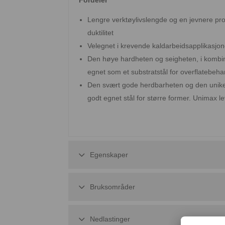
Lengre verktøylivslengde og en jevnere pr
duktilitet
Velegnet i krevende kaldarbeidsapplikasjone
Den høye hardheten og seigheten, i kombi
egnet som et substratstål for overflatebeh
Den svært gode herdbarheten og den unike eg
godt egnet stål for større former. Unimax l
Egenskaper
Bruksområder
Nedlastinger