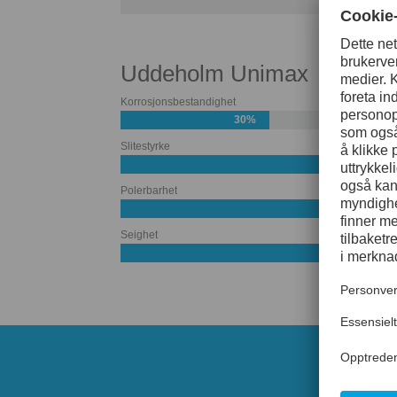
Uddeholm Unimax
Korrosjonsbestandighet
30%
Slitestyrke
Polerbarhet
Seighet
60%