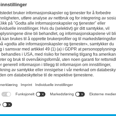
80%
80%
Produktprogram og bestilling