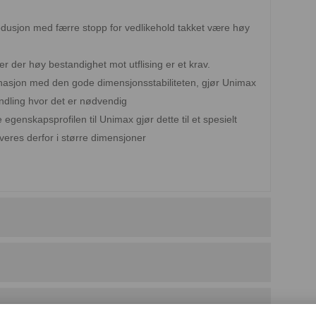
odusjon med færre stopp for vedlikehold takket være høy
r der høy bestandighet mot utflising er et krav.
nasjon med den gode dimensjonsstabiliteten, gjør Unimax
andling hvor det er nødvendig
enskapsprofilen til Unimax gjør dette til et spesielt
everes derfor i større dimensjoner