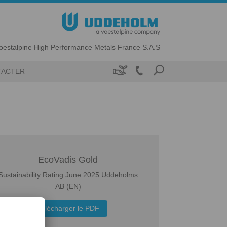
oestalpine High Performance Metals France S.A.S

TACTER
EcoVadis Gold
Sustainability Rating June 2025 Uddeholms
AB (EN)
Télécharger le PDF