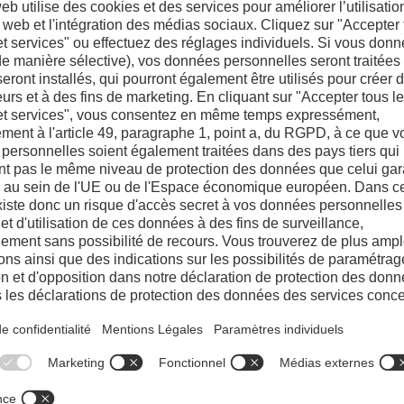
Normpack Certificate
Acier non inoxydable (EN)
Télécharger le PDF
port
CDP
ge 2023 (EN)
voestalpine
PDF
Té