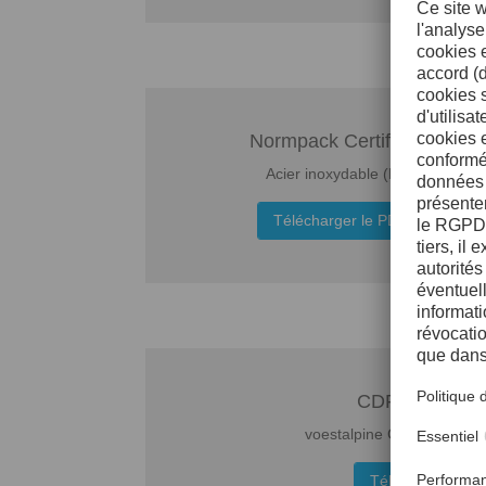
Normpack Certificate
Acier inoxydable (EN)
Télécharger le PDF
CDP Score Re
voestalpine Climate chan
Télécharger le 