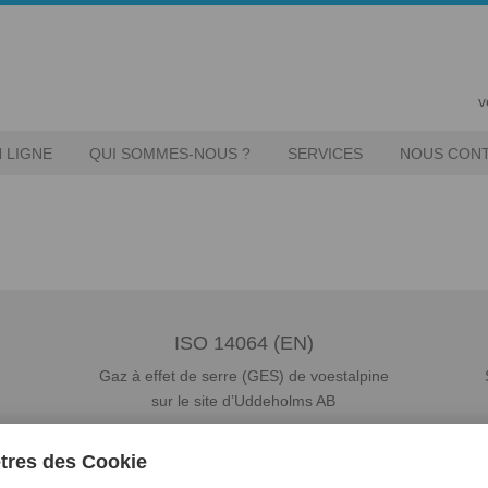
v
 LIGNE
QUI SOMMES-NOUS ?
SERVICES
NOUS CON
ISO 14064 (EN)
Gaz à effet de serre (GES) de voestalpine
sur le site d’Uddeholms AB
Télécharger le PDF