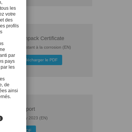
Normpack Certificate
Acier résistant à la corrosion (EN)
Télécharger le PDF
 Score Report
 Water security 2023 (EN)
lécharger le PDF