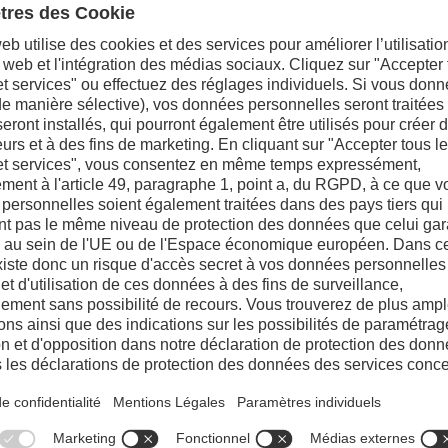
Acier de référen
Résistance à la fatigue thermique
4
Résistance à la déformation plastiq
4
Résistance au criquage thermique
4
Résistance à la fissuration précoce
85%
35%