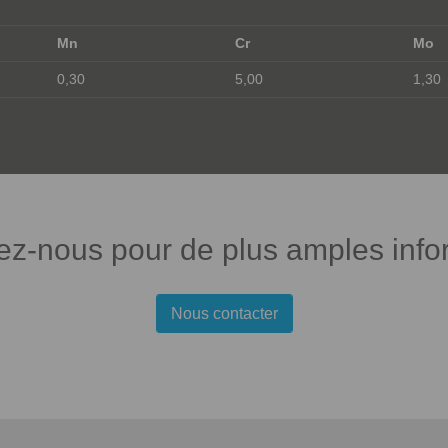
Mn
Cr
Mo
0,30
5,00
1,30
ez-nous pour de plus amples info
Nous contacter