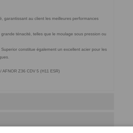
ié, garantissant au client les meilleures performances
e grande ténacité, telles que le moulage sous pression ou
Superior constitue également un excellent acier pour les
ques.
13 / AFNOR Z36 CDV 5 (H11 ESR)