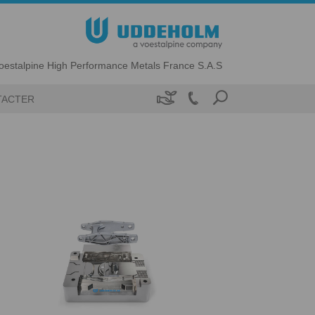
oestalpine High Performance Metals France S.A.S

TACTER