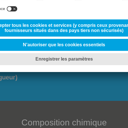
Designations
Usinage
gueur)
Composition chimique