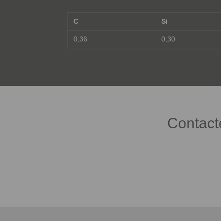
C
Si
0,36
0,30
Contact