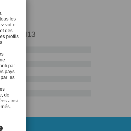
ce AISI H13
0%
ue
0%
0%