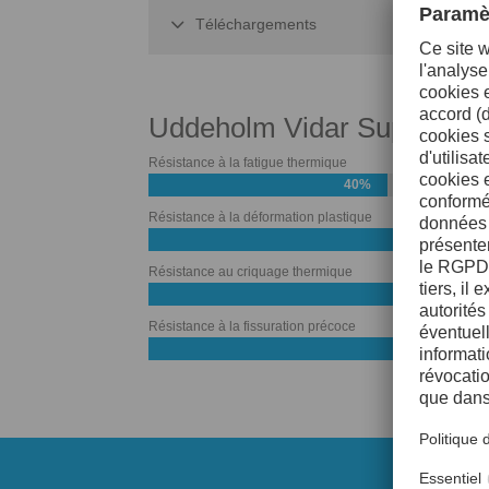
Téléchargements
Uddeholm Vidar Superior
Résistance à la fatigue thermique
40%
Résistance à la déformation plastique
50%
Résistance au criquage thermique
60%
Résistance à la fissuration précoce