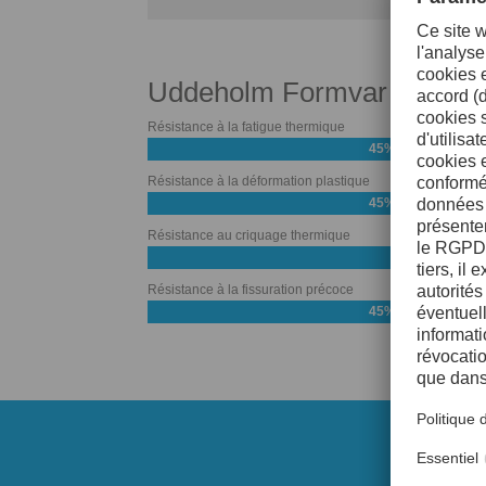
Uddeholm Formvar
Résistance à la fatigue thermique
45%
Résistance à la déformation plastique
45%
Résistance au criquage thermique
Résistance à la fissuration précoce
45%