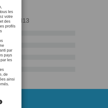
ce AISI H13
0%
ue
0%
0%