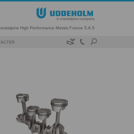
oestalpine High Performance Metals France S.A.S

TACTER