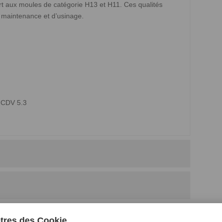
ort aux moules de catégorie H13 et H11. Ces qualités
 maintenance et d’usinage.
 CDV 5.3