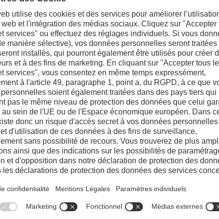
Acier de référen
Résistance à la fatigue thermique
4
Résistance à la déformation plastiq
4
Résistance au criquage thermique
70%
4
Résistance à la fissuration précoce
35%
Designations