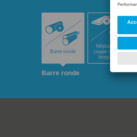
Méplat (une
Barre ronde
coupe dans la
longueur)
Barre ronde