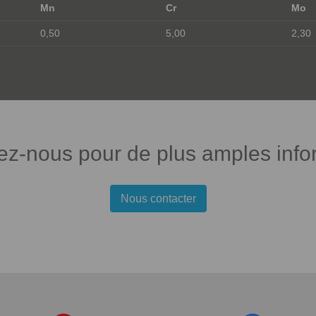
Mn
Cr
Mo
0,50
5,00
2,30
ez-nous pour de plus amples info
Nous contacter