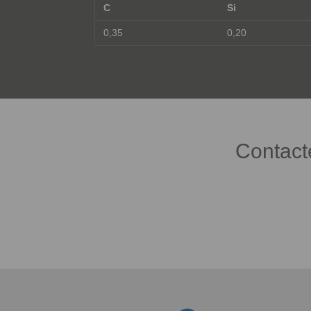
C
Si
0,35
0,20
Contact