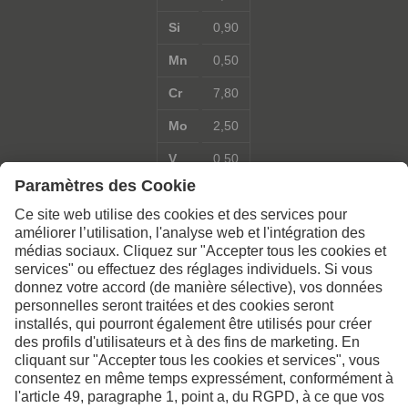
Si
0,90
Mn
0,50
Cr
7,80
Mo
2,50
V
0,50
Contactez-nous pour de
plus amples informations
Nous contacter