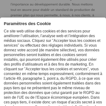
l’importance au développement durable. Nous mettons
tout en œuvre pour établir un standard de production de
premier plan qui nous permette, à nous, à nos clients, à
nos collaborateurs et à l’environnement de prospérer.
Sur la base de nos années de recherche et de
développement, nous nous trouvons à l’avant-garde de
la production d’acier à outils durable. Et malgré
quelques obstacles, il est temps de passer à l’étape
suivante. À la mi-décembre 2021, nous avons effectué
durant une semaine entière des essais de production
d’acier à outils à impact climatique neutre. Notre
conclusion : rien n’est impossible ! Non pas demain,
mais dès aujourd’hui.
Comment produire un acier à
outils à impact climatique 100%
neutre?