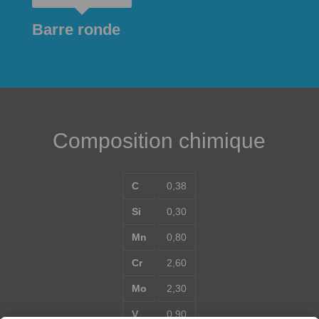
Barre ronde
Composition chimique
C
0,38
Si
0,30
Mn
0,80
Cr
2,60
Mo
2,30
V
0,90