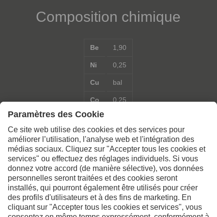
Composition chimique
Be
1,90
Ni
0,25
Cu
bal
Co
0,25
Contactez-nous pour de
plus amples informations