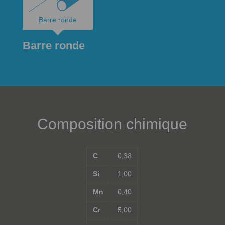
Barre ronde
Barre ronde
Composition chimique
C
0,38
Si
1,00
Mn
0,40
Cr
5,00