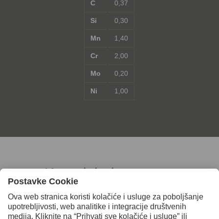
C
0,37
Si
0,30
Mn
1,40
Cr
2,00
Mo
0,20
Ni
1,00
Kontaktirajte nas za
daljnje informacije