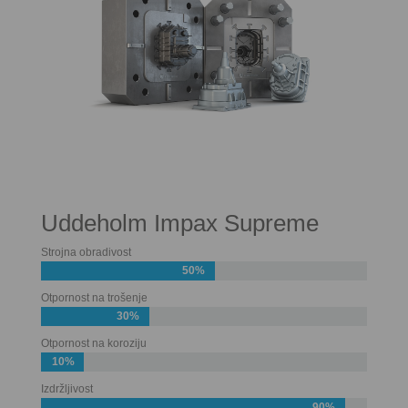
Uddeholm Impax Supreme
Strojna obradivost
50%
Otpornost na trošenje
30%
Otpornost na koroziju
10%
Izdržljivost
90%