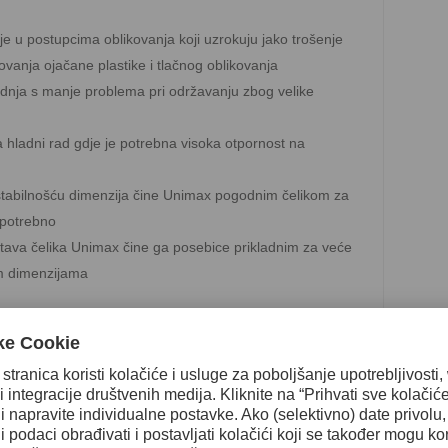
nje u postupcima oblikovanja koji uzrokuju jako trošenje
ovanja ojačane plastike i tlačnog oblikovanja
zvodnja s manje problema pri održavanju zbog velike
hladni rad gdje je potrebna visoka otpornost na
 stabilnošću dimenzija čine Unimax pogodnim čelikom za
 potrebno
ojstava čelika Unimax čine ga posebice prikladnim za veće
im dimenzijama