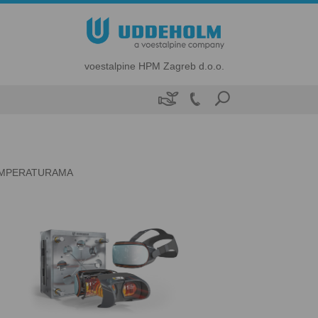
voestalpine HPM Zagreb d.o.o.

TEMPERATURAMA