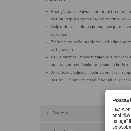
Poboljšana izdržljivost i otpornost na troše
kalupa, poput dugotrajne proizvodnje, oblik
Dulji radni vijek alata i jednostavnija proi
duktilnosti
Rješenje za vaše probleme kod primjena za 
usitnjavanje
Velika tvrdoća i žilavost zajedno s dobrom
supstrat za površinsko prevlačenje kada je
Jako dobra kaljivost i jedinstveni profil sv
kalupe. Unimax se stoga isporučuje u već
Svojstva