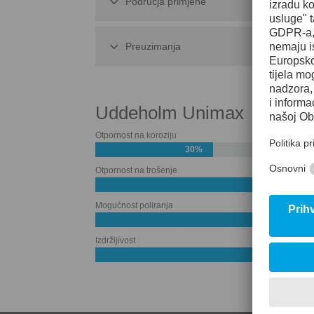
Područja primjene
Preuzimanja
Uddeholm Unimax
Otpornost na koroziju
30%
Otpornost na trošenje
Mogućnost poliranja
Izdržljivost
60%