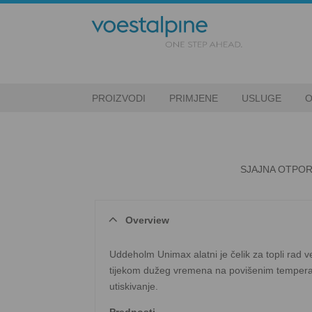
PROIZVODI
PRIMJENE
USLUGE
O
SJAJNA OTPOR
Overview
Uddeholm Unimax alatni je čelik za topli rad ve
tijekom dužeg vremena na povišenim temperat
utiskivanje.
Prednosti