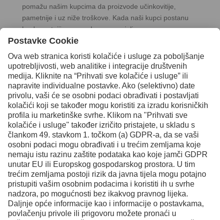
pomažu našim kupcima da proizvode učinkovitije,
pametnije i uz niže troškove. Kada naši kupci postanu
konkurentniji, znamo da smo uspjeli.
Duh Uddeholma od 1668. godine oblikovan je
zanatstvom, razvojem i dugoročnom odgovornošću.
Lideri smo u području proizvoda i znanja unutar naših
odabranih niša te nastavljamo pokretati napredak istom
znatiželjom i perspektivnim načinom razmišljanja koji
nas vodi već stoljećima.
Za učitavanje usluge YouTube
Video potreban nam je vaš
pristanak!
Uslugom treće strane koristimo se za
ugradnju videosadržaja koji može
prikupljati podatke o vašoj aktivnosti. Za
gledanje tog videozapisa proučite detalje i
prihvatite tu uslugu.