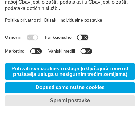
Više informacija
Prihvati

TOTAL TOOLING ECONOMY
Uštedite vrijeme i novac