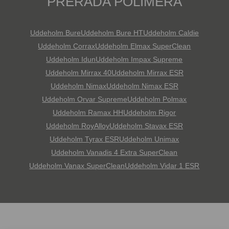
PRERADA POLIMERA
Uddeholm Bure
Uddeholm Bure HT
Uddeholm Caldie
Uddeholm Corrax
Uddeholm Elmax SuperClean
Uddeholm Idun
Uddeholm Impax Supreme
Uddeholm Mirrax 40
Uddeholm Mirrax ESR
Uddeholm Nimax
Uddeholm Nimax ESR
Uddeholm Orvar Supreme
Uddeholm Polmax
Uddeholm Ramax HH
Uddeholm Rigor
Uddeholm RoyAlloy
Uddeholm Stavax ESR
Uddeholm Tyrax ESR
Uddeholm Unimax
Uddeholm Vanadis 4 Extra SuperClean
Uddeholm Vanax SuperClean
Uddeholm Vidar 1 ESR