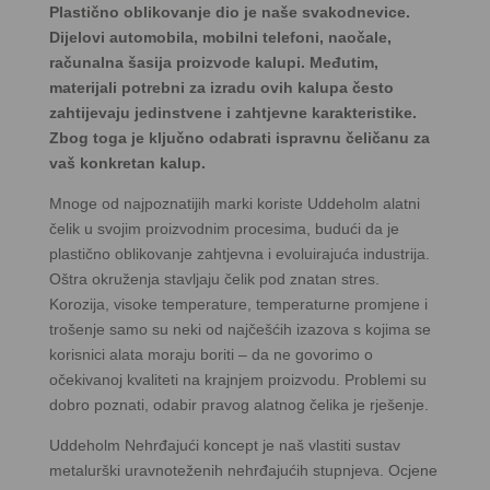
Plastično oblikovanje dio je naše svakodnevice.
Dijelovi automobila, mobilni telefoni, naočale,
računalna šasija proizvode kalupi. Međutim,
materijali potrebni za izradu ovih kalupa često
zahtijevaju jedinstvene i zahtjevne karakteristike.
Zbog toga je ključno odabrati ispravnu čeličanu za
vaš konkretan kalup.
Mnoge od najpoznatijih marki koriste Uddeholm alatni
čelik u svojim proizvodnim procesima, budući da je
plastično oblikovanje zahtjevna i evoluirajuća industrija.
Oštra okruženja stavljaju čelik pod znatan stres.
Korozija, visoke temperature, temperaturne promjene i
trošenje samo su neki od najčešćih izazova s kojima se
korisnici alata moraju boriti – da ne govorimo o
očekivanoj kvaliteti na krajnjem proizvodu. Problemi su
dobro poznati, odabir pravog alatnog čelika je rješenje.
Uddeholm Nehrđajući koncept je naš vlastiti sustav
metalurški uravnoteženih nehrđajućih stupnjeva. Ocjene