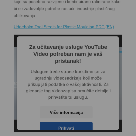
koje su posebno razvijene i kontinuirano rafinirane kako
bi se zadovoljile potrebe rastuće industrije plastičnog
oblikovanja.
Uddeholm Tool Steels for Plastic Moulding PDF (EN)
Za učitavanje usluge YouTube
Video potreban nam je vaš
pristanak!
Uslugom treće strane koristimo se za
ugradnju videosadržaja koji može
prikupljati podatke o vašoj aktivnosti. Za
gledanje tog videozapisa proučite detalje i
prihvatite tu uslugu.
Više informacija
Prihvati