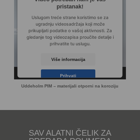
pristanak!
Uslugom treće strane koristimo se za
ugradnju videosadržaja koji može
prikupljati podatke o vašoj aktivnosti. Za
gledanje tog videozapisa proučite detalje i
prihvatite tu uslugu.
Više informacija
Prihvati
Uddeholm PIM – materijali otporni na koroziju
SAV ALATNI ČELIK ZA