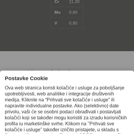
Cr
11,30
Mo
0,80
V
0,80
Kontaktirajte nas za
daljnje informacije
Kontakt