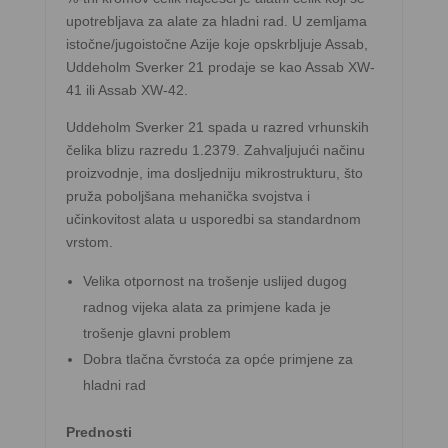
upotrebljava za alate za hladni rad. U zemljama
istočne/jugoistočne Azije koje opskrbljuje Assab,
Uddeholm Sverker 21 prodaje se kao Assab XW-
41 ili Assab XW-42.
Uddeholm Sverker 21 spada u razred vrhunskih
čelika blizu razredu 1.2379. Zahvaljujući načinu
proizvodnje, ima dosljedniju mikrostrukturu, što
pruža poboljšana mehanička svojstva i
učinkovitost alata u usporedbi sa standardnom
vrstom.
Velika otpornost na trošenje uslijed dugog
radnog vijeka alata za primjene kada je
trošenje glavni problem
Dobra tlačna čvrstoća za opće primjene za
hladni rad
Prednosti