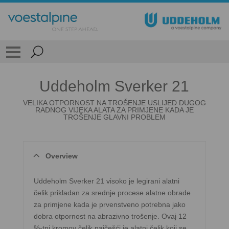
Uddeholm Sverker 21
VELIKA OTPORNOST NA TROŠENJE USLIJED DUGOG
RADNOG VIJEKA ALATA ZA PRIMJENE KADA JE
TROŠENJE GLAVNI PROBLEM
Overview
Uddeholm Sverker 21 visoko je legirani alatni
čelik prikladan za srednje procese alatne obrade
za primjene kada je prvenstveno potrebna jako
dobra otpornost na abrazivno trošenje. Ovaj 12
%-tni kromov čelik najčešći je alatni čelik koji se