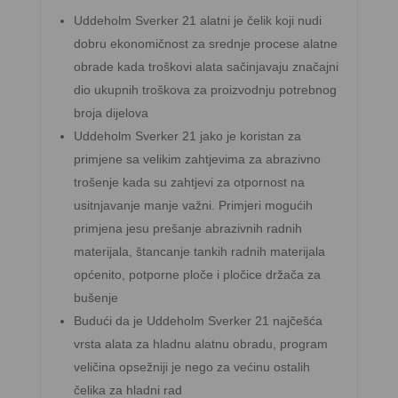
Uddeholm Sverker 21 alatni je čelik koji nudi
dobru ekonomičnost za srednje procese alatne
obrade kada troškovi alata sačinjavaju značajni
dio ukupnih troškova za proizvodnju potrebnog
broja dijelova
Uddeholm Sverker 21 jako je koristan za
primjene sa velikim zahtjevima za abrazivno
trošenje kada su zahtjevi za otpornost na
usitnjavanje manje važni. Primjeri mogućih
primjena jesu prešanje abrazivnih radnih
materijala, štancanje tankih radnih materijala
općenito, potporne ploče i pločice držača za
bušenje
Budući da je Uddeholm Sverker 21 najčešća
vrsta alata za hladnu alatnu obradu, program
veličina opsežniji je nego za većinu ostalih
čelika za hladni rad