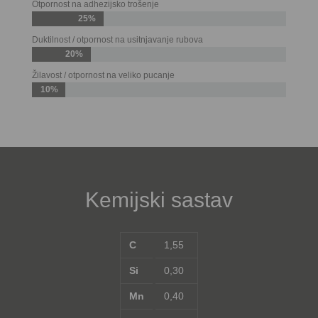
Otpornost na adhezijsko trošenje
25%
Duktilnost / otpornost na usitnjavanje rubova
20%
Žilavost / otpornost na veliko pucanje
10%
Kemijski sastav
C
1,55
Si
0,30
Mn
0,40