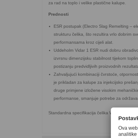
za rad na toplo i velike plastične kalupe.
Prednosti
ESR postupak (Electro Slag Remelting – ele
strukturu čelika, što rezultira vrlo dobrim s
performansama kroz cijeli alat.
Uddeholm Vidar 1 ESR nudi dobru obradivost,
izvrsnu dimenzijsku stabilnost tijekom top
postizanju predvidljivih proizvodnih rezultat
Zahvaljujući kombinaciji čvrstoće, otpornos
je prikladan za kalupe za injekcijsko prešanj
druge primjene izložene visokim mehaničk
performanse, smanjuje potrebe za održavan
Standardna specifikacija čelika W.nr 1.2343