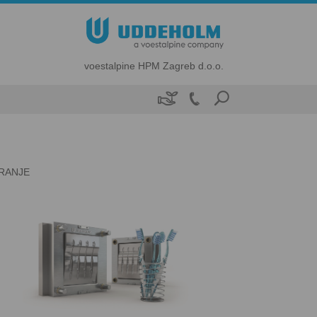
voestalpine HPM Zagreb d.o.o.

IRANJE