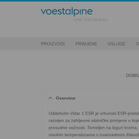
PROIZVODI
PRIMJENE
USLUGE
O
DOBRA
Overview
Uddeholm Vidar 1 ESR je vrhunski ESR-pretalj
razvijen za zahtjevne alatničke primjene u koj
presudne važnosti. Temeljen na leguri kroma, 
visokim temperaturama s izvanrednom žilavošć