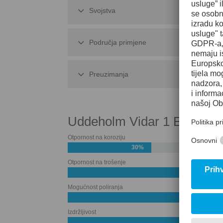
Svojstva
Područja primjene
Preuzimanja
Uddeholm Vidar 1 ESR
Otpornost na koroziju
30%
Otpornost na trošenje
60%
Mogućnost poliranja
Izdržljivost