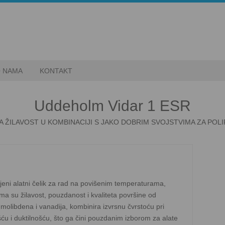
 NAMA
KONTAKT
Uddeholm Vidar 1 ESR
 ŽILAVOST U KOMBINACIJI S JAKO DOBRIM SVOJSTVIMA ZA POL
eni alatni čelik za rad na povišenim temperaturama,
ima su žilavost, pouzdanost i kvaliteta površine od
molibdena i vanadija, kombinira izvrsnu čvrstoću pri
u i duktilnošću, što ga čini pouzdanim izborom za alate