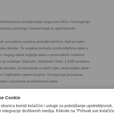
ktrotroskova pretaljivanja) osigurava čišću i homogeniju
vojstvima poliranja i teksturiranja te ujednačenim
 pouzdana svojstva prokaljivosti kroz cijeli presjek i
linske obrade. Ta svojstva pomažu proizvođačima alata u
a i dugog vijeka trajanja alata u proizvodnim uvjetima.
ti na trošenje i žilavosti, Uddeholm Vidar 1 ESR posebno
e plastike, komponente za tlačni lijev, ekstruzijske alate i
im i toplinskim opterećenjima. Omogućuje pouzdane
jem i povećava produktivnost alata.
 / AFNOR Z38 CDV 5 (H11 ESR)