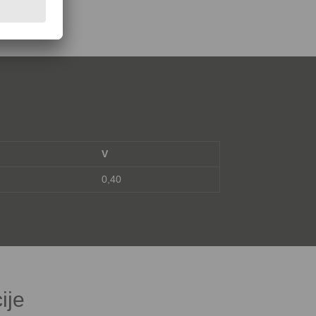
V
0,40
ije