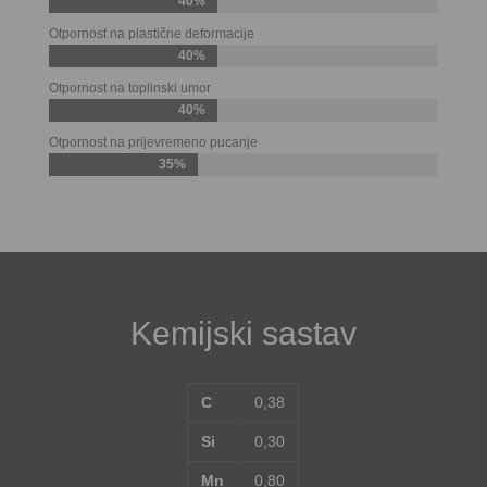
40%
Otpornost na plastične deformacije
40%
Otpornost na toplinski umor
40%
Otpornost na prijevremeno pucanje
35%
Kemijski sastav
C
0,38
Si
0,30
Mn
0,80