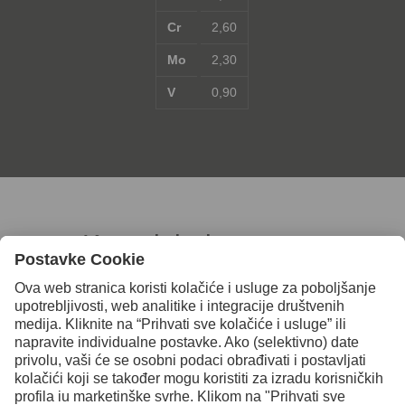
Cr
2,60
Mo
2,30
V
0,90
Kontaktirajte nas za
daljnje informacije
Kontakt