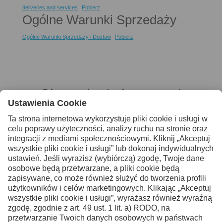
deliveries and services
Pobierz
Ogólne Warunki Sprzedaży
Ogólne Warunki Sprzedaży i Dostaw
Pobierz
Skontaktuj się z nami
po więcej informacji
Kontakt