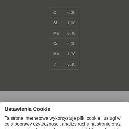
C
0,38
Si
1,00
Mn
0,40
Cr
5,00
Mo
1,30
V
0,40
Skontaktuj się z nami po
więcej informacji