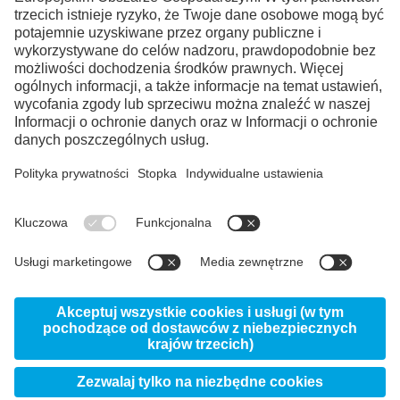
Potrzebujemy zgody użytkownika
na załadowanie serwisu YouTube
Video!
Korzystamy z serwisu strony trzeciej do
osadzania treści filmów, który może
gromadzić dane o aktywności
użytkownika. Aby móc obejrzeć ten film,
należy zapoznać się ze szczegółami i
zaakceptować ten serwis.
Więcej informacji
Zaakceptuj