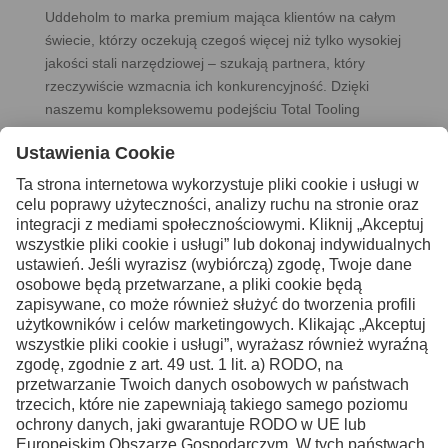
Uddeholm to marka premium mająca klientów na całym
świecie, którzy oczekują czegoś więcej niż tylko wysokiej
jakości stali narzędziowej – szukają partnera, który
rzeczywiście wzmacnia ich konkurencyjność. Dzięki
naszemu kompleksowemu podejściu Total Tooling
Economy oferujemy całościowe rozwiązania w zakresie
narzędzi i formowania, które pomagają naszym klientom
produkować wydajniej, inteligentniej i bardziej efektywnie
kosztowo. Gdy nasi klienci stają się bardziej
konkurencyjni, wiemy, że odnieśliśmy sukces.
Duch firmy Uddeholm od 1668 roku kształtowany jest
przez rzemiosło, rozwój oraz długoterminową
odpowiedzialność. Jesteśmy liderami w zakresie
produktów i wiedzy w wybranych przez nas niszach i
nadal napędzamy postęp z tą samą ciekawością oraz
perspektywicznym podejściem, które prowadzi nas od
wieków.