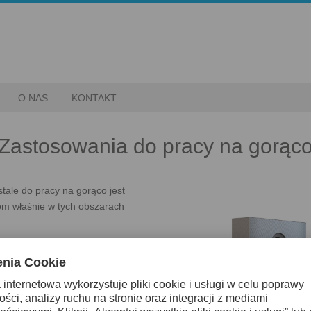
O NAS
KONTAKT
Zastosowania do pracy na gorąc
stale do pracy na gorąco jest
om właśnie w tych obszarach
orąco,