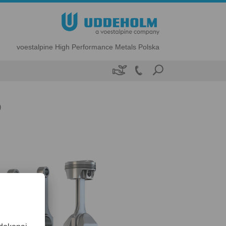
voestalpine High Performance Metals Polska

o