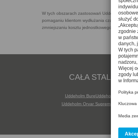
W tych obszarach zastosowań Uddeholm ma ud
pomaganiu klientom wydłużania czasu eksploatacj
zmniejszaniu kosztu jednostkowego produkowanyc
CAŁA STAL NARZ
Uddeholm Bure
Uddeholm Bure HT
Ud
Uddeholm Orvar Supreme
Uddeholm Q
Udd