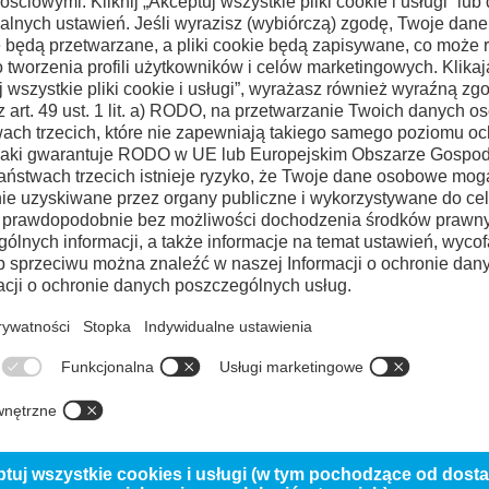
okumentowane sukcesy w
i narzędzi i matryc oraz w
h detali.
ĘDZIOWA DO ZASTOSOWANIA DO P
deholm Caldie
Uddeholm Dievar
Uddeholm Formvar
Uddeholm Impax 
RO 90 HT
Uddeholm QRO 90 Supreme
Uddeholm Skolvar
Uddeholm Un
eholm Vanadis 30 SuperClean
Uddeholm Vidar 1
Uddeholm Vidar Supe