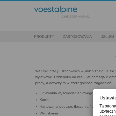
PRODUKTY
ZASTOSOWANIA
USŁUGI
Warunki pracy i środowisko w jakich znajdują się 
wyjątkowe. Uddeholm od wielu lat pomaga klient
pracy, a dotyczy to w szczególności zagadnień:
Odlewania wysokociśnieniowego (HPDC),
Kucia,
Hartowania podczas tłoczenia / tłoczenia na g
Wyciskania