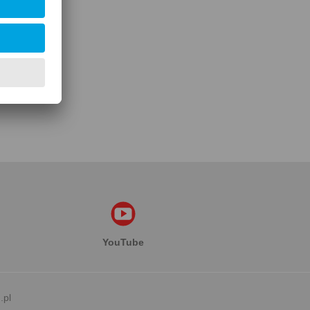
macji
YouTube
.pl