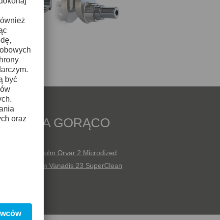
RACY NA GORĄCO
Supreme
Uddeholm Orvar 2 Microdized
imax
Uddeholm Vanadis 23 SuperClean
rior