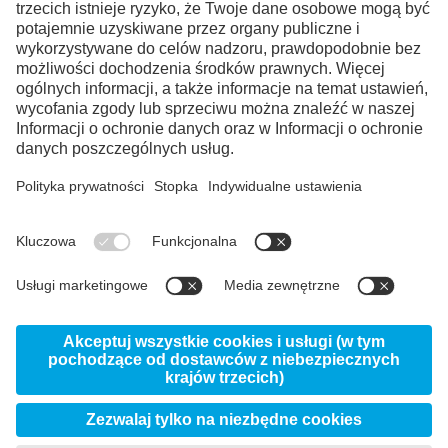
Facebook
Instagram
LinkedIn
YouTube
© 2026 Uddeholm Polska - Dział voestalpine High
Performance Metals Polska
Ogólne Warunki
Polityka prywatności