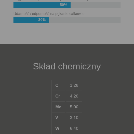
50%
Udarność / odporność na pękanie całkowite
30%
Skład chemiczny
C
1,28
Cr
4,20
Mo
5,00
V
3,10
W
6,40