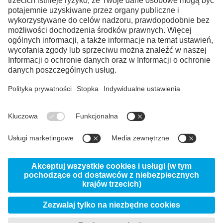
Facebook
Instagram
LinkedIn
YouTube
© 2026 Uddeholm Polska - Dział voestalpine High
Performance Metals Polska
Ogólne Warunki
Polityka prywatności