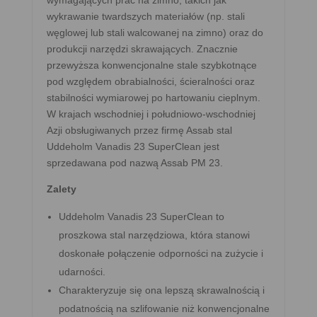
wymagających prac na zimno, takich jak
wykrawanie twardszych materiałów (np. stali
węglowej lub stali walcowanej na zimno) oraz do
produkcji narzędzi skrawających. Znacznie
przewyższa konwencjonalne stale szybkotnące
pod względem obrabialności, ścieralności oraz
stabilności wymiarowej po hartowaniu cieplnym.
W krajach wschodniej i południowo-wschodniej
Azji obsługiwanych przez firmę Assab stal
Uddeholm Vanadis 23 SuperClean jest
sprzedawana pod nazwą Assab PM 23.
Zalety
Uddeholm Vanadis 23 SuperClean to
proszkowa stal narzędziowa, która stanowi
doskonałe połączenie odporności na zużycie i
udarności.
Charakteryzuje się ona lepszą skrawalnością i
podatnością na szlifowanie niż konwencjonalne