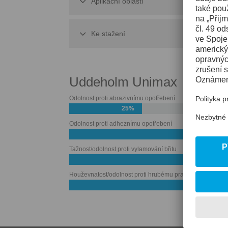
Aplikační oblasti
Ke stažení
Uddeholm Unimax
Odolnost proti abrazivnímu opotřebení
25%
Odolnost proti adheznímu opotřebení
55%
Tažnost/odolnost proti vylamování břitu
Houževnatost/odolnost proti hrubému praskání