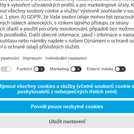
Referenční ocel 
Odolnost proti abrazivnímu opotřeb
Odolnost proti adheznímu opotřebe
25%
Tažnost/odolnost proti vylamování bř
95%
20%
Houževnatost/odolnost proti hrubé
70%
10%