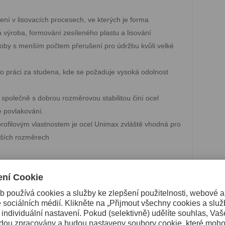
ení v lisovacích procesech, ve kterých je forma
výroba, formování zesíleného plastu a lisování
výroby s menším počtem přerušení pro údržbu kvůli velké
o práci za studena, kde se požaduje vysoká odolnost
společně s dobrou rozměrovou stabilitou činí ocel
 povlakování.
 profilovým vlastnostem je ocel Unimax zvláště vhodná pro
tších rozměrech