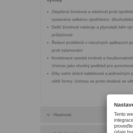
Zlepšená životnost a odolnost proti opotřeb
vystavena velkému opotřebení, dlouhodobá 
Delší životnost nástroje a plynulejší běh 
průtažnosti
Řešení problémů v náročných aplikacích pr
proti vylamování
Kombinace vysoké tvrdosti a houževnatosti 
Unimax jako vhodný podklad pro povrchové
Díky velmi dobré kalitelnosti a jedinečným
větší formy. Unimax se proto dodává ve vě
Vlastnosti