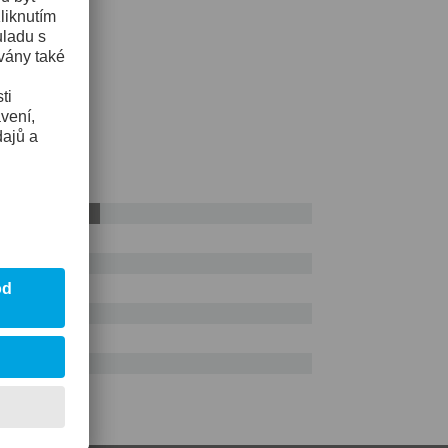
AISI D2
ení
55%
ní
itu
mu praskání