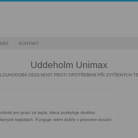
 NÁS
KONTAKT
Uddeholm Unimax
DLOUHODOBÁ ODOLNOST PROTI OPOTŘEBENÍ PŘI ZVÝŠENÝCH T
dosti pro práci za tepla, která poskytuje skvělou
ýšených teplotách. Funguje velmi dobře v přesném kování