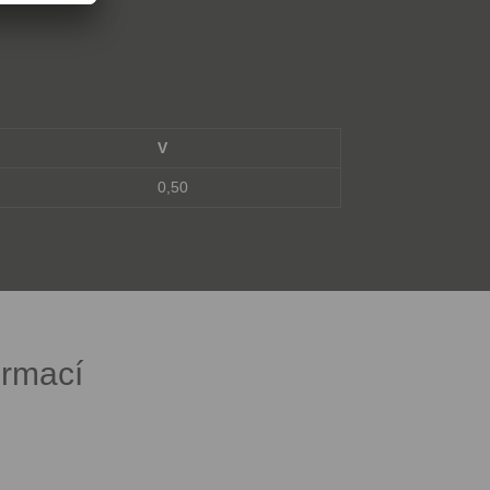
V
0,50
ormací