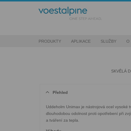
PRODUKTY
APLIKACE
SLUŽBY
O
SKVĚLÁ 
Přehled
Uddeholm Unimax je nástrojová ocel vysoké tvr
dlouhodobou odolnost proti opotřebení při zv
a tváření za tepla.
Výhody