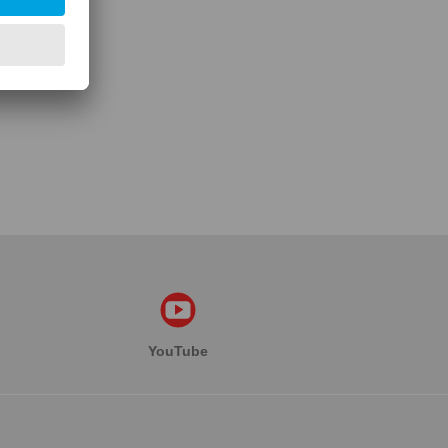
ormací
YouTube