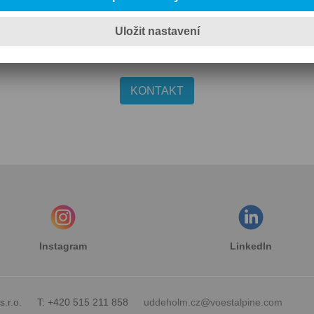
ktujte nás pro získání dalších inf
KONTAKT
Instagram
LinkedIn
.r.o.
T: +420 515 211 858
uddeholm.cz@voestalpine.com