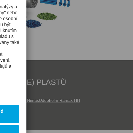
EXTRUZE) PLASTŮ
ESR
Uddeholm Nimax
Uddeholm Ramax HH
an