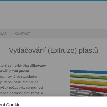
 NÁS
KONTAKT
Vytlačování (Extruze) plastů
které se horký plastifikovaný
tváří profil plastu
lézt hlavně ve stavebním
ních součástí. Matrice se
, avšak požadavky na pevnost
řebná odolnost proti korozi a
řebení. Pro dosažení rychlého
iníku. Pevnostní požadavky na