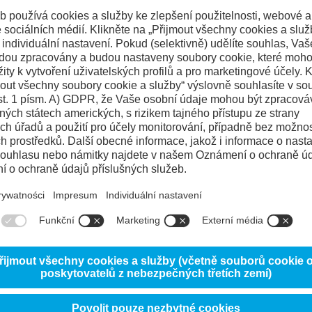
JOVÉ OCELI PRO VYTLAČOVÁNÍ (
Clean
Uddeholm Impax Supreme
Uddeholm Mirrax 40
Uddeholm Mirrax 
ddeholm Stavax ESR
Uddeholm Tyrax ESR
Uddeholm Vanax SuperCle