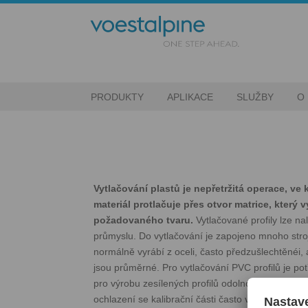
PRODUKTY
APLIKACE
SLUŽBY
O
Vytlačování plastů je nepřetržitá operace, ve 
materiál protlačuje přes otvor matrice, který vy
požadovaného tvaru.
Vytlačované profily lze na
průmyslu. Do vytlačování je zapojeno mnoho stroj
normálně vyrábí z oceli, často předzušlechtěnéi
jsou průměrné. Pro vytlačování PVC profilů je pot
pro výrobu zesílených profilů odolnost proti opot
ochlazení se kalibrační části často vyrábějí z hl