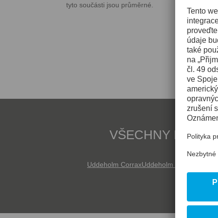
tyto součásti jsou průměrné.
VŠECHNY NÁSTRO
Uddeholm Corrax
Uddeholm Elmax Super
U