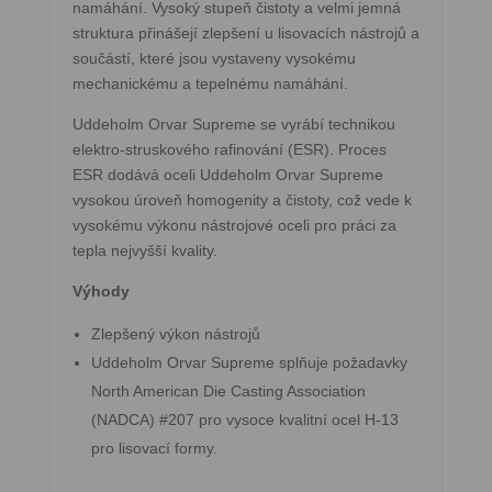
namáhání. Vysoký stupeň čistoty a velmi jemná
struktura přinášejí zlepšení u lisovacích nástrojů a
součástí, které jsou vystaveny vysokému
mechanickému a tepelnému namáhání.
Uddeholm Orvar Supreme se vyrábí technikou
elektro-struskového rafinování (ESR). Proces
ESR dodává oceli Uddeholm Orvar Supreme
vysokou úroveň homogenity a čistoty, což vede k
vysokému výkonu nástrojové oceli pro práci za
tepla nejvyšší kvality.
Výhody
Zlepšený výkon nástrojů
Uddeholm Orvar Supreme splňuje požadavky
North American Die Casting Association
(NADCA) #207 pro vysoce kvalitní ocel H-13
pro lisovací formy.