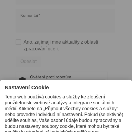
Komentář*
Ano, zajímají mne aktuality z oblasti
zpracování oceli.
Odeslat
Ověření proti robotům
Klikněte pro ověření
Friendly
Captcha ⇗