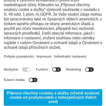
Facebook
Instagram
LinkedIn
YouTube
© 2026 voestalpine High Performance Metals CZ