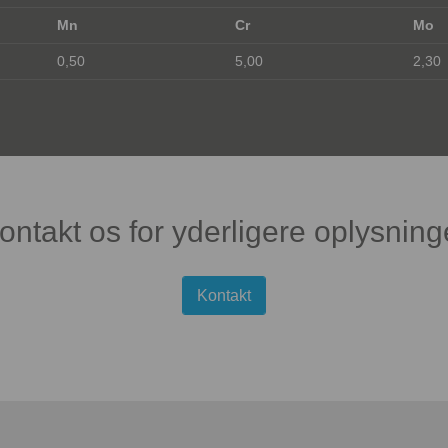
Mn
Cr
Mo
0,50
5,00
2,30
ontakt os for yderligere oplysning
Kontakt