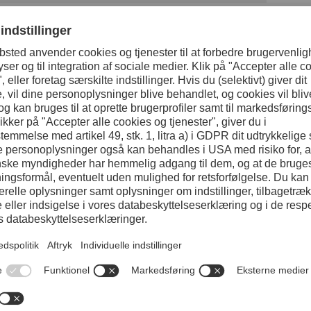
Referencestål AI
Abrasiv slidstyrke
Adhæsiv slidstyrke
25%
Duktilitet/modstandsevne mod udfli
95%
20%
Sejhed/modstandsevne mod revne
70%
10%