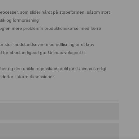
processer, som slider hårdt på støbeformen, såsom stort
astik og formpresning
id og en mere problemfri produktionskørsel med færre
vor stor modstandsevne mod udflisning er et krav
 formbestandighed gør Unimax velegnet til
 og den unikke egenskabsprofil gør Unimax særligt
 derfor i større dimensioner