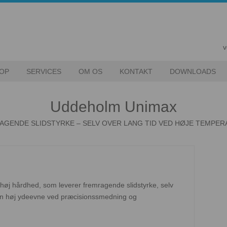
v
OP
SERVICES
OM OS
KONTAKT
DOWNLOADS
Uddeholm Unimax
GENDE SLIDSTYRKE – SELV OVER LANG TID VED HØJE TEMPE
øj hårdhed, som leverer fremragende slidstyrke, selv
 en høj ydeevne ved præcisionssmedning og