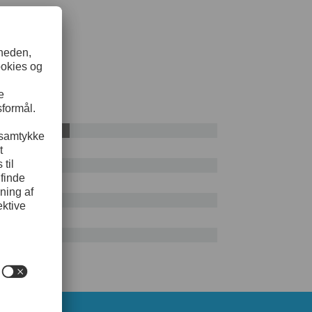
SI D2
55%
sning
dannelse