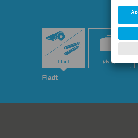
Fladt
Øvrigt
Fladt