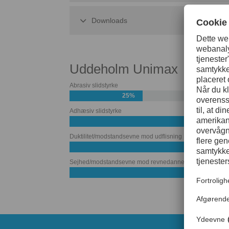
Downloads
Uddeholm Unimax
Abrasiv slidstyrke
25%
Adhæsiv slidstyrke
55%
Duktilitet/modstandsevne mod udflisning
Sejhed/modstandsevne mod revnedannelse