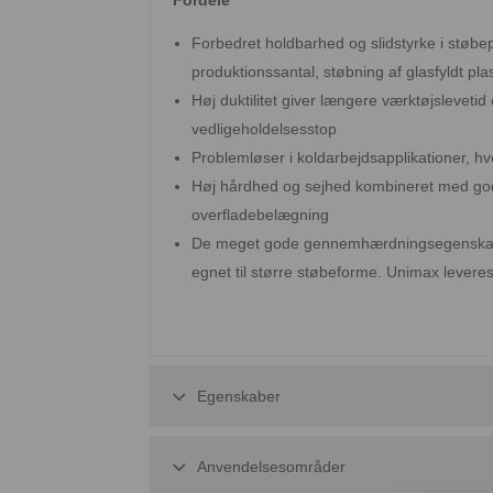
Forbedret holdbarhed og slidstyrke i støbe
produktionssantal, støbning af glasfyldt pl
Høj duktilitet giver længere værktøjslevet
vedligeholdelsesstop
Problemløser i koldarbejdsapplikationer, h
Høj hårdhed og sejhed kombineret med god
overfladebelægning
De meget gode gennemhærdningsegenskaber
egnet til større støbeforme. Unimax leveres
Egenskaber
Anvendelsesområder