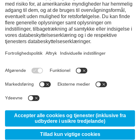
Facebook
Instagram
LinkedIn
YouTube
© 2026 voestalpine High Performance Metals
Denmark A/S, Kokmose 8, DK-6000 Kolding